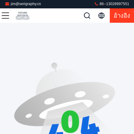
jim@serigraphy.cn
86--13028997551
อ้างอิง