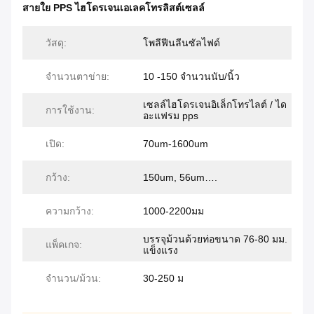
สายใย PPS ไฮโดรเจนเอเลคโทรลิสต์เซลล์
วัสดุ:
โพลีฟีนลีนซัลไฟด์
จำนวนตาข่าย:
10 -150 จำนวนนับ/นิ้ว
เซลล์ไฮโดรเจนอิเล็กโทรไลต์ / ได
การใช้งาน:
อะแฟรม pps
เปิด:
70um-1600um
กว้าง:
150um, 56um….
ความกว้าง:
1000-2200มม
บรรจุม้วนด้วยท่อขนาด 76-80 มม.
แพ็คเกจ:
แข็งแรง
จำนวน/ม้วน:
30-250 ม