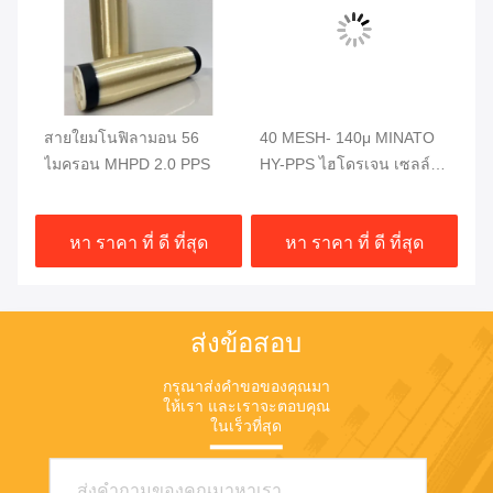
สายใยมโนฟิลามอน 56
40 MESH- 140μ MINATO
สก
ไมครอน MHPD 2.0 PPS
HY-PPS ไฮโดรเจน เซลล์เอ
Pp
เลคโทรลิตี
M
หา ราคา ที่ ดี ที่สุด
หา ราคา ที่ ดี ที่สุด
ส่งข้อสอบ
กรุณาส่งคําขอของคุณมา
ให้เรา และเราจะตอบคุณ
ในเร็วที่สุด