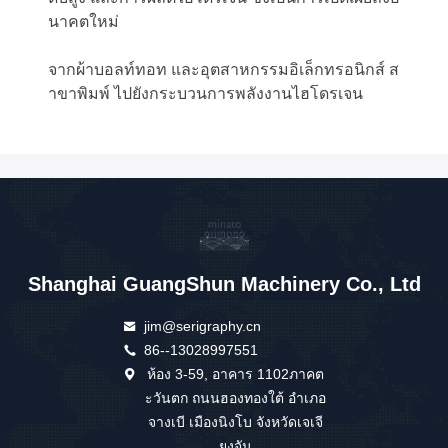
นาคตใหม่
จากผ้าบอลท์ทอท และอุตสาหกรรมอิเล็กทรอนิกส์ ส
าขาพิมพ์ ไปยังกระบวนการพลังงานไฮโดรเจน
Shanghai GuangShun Machinery Co., Ltd
jim@serigraphy.cn
86--13028997551
ห้อง 3-59, อาคาร 1102ภาคต
ะวันตก ถนนฮองทองใต้ อําเภอ
จางเบี เมืองนิงโบ จังหวัดเจเจี
ยงจัน