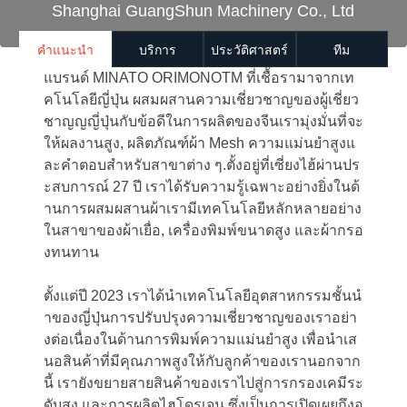
Shanghai GuangShun Machinery Co., Ltd
คําแนะนํา
บริการ
ประวัติศาสตร์
ทีม
แบรนด์ MINATO ORIMONOTM ที่เชื้อรามาจากเท
คโนโลยีญี่ปุ่น ผสมผสานความเชี่ยวชาญของผู้เชี่ยว
ชาญญญี่ปุ่นกับข้อดีในการผลิตของจีนเรามุ่งมั่นที่จะ
ให้ผลงานสูง, ผลิตภัณฑ์ผ้า Mesh ความแม่นยําสูงแ
ละคําตอบสําหรับสาขาต่าง ๆ.ตั้งอยู่ที่เซี่ยงไฮ้ผ่านปร
ะสบการณ์ 27 ปี เราได้รับความรู้เฉพาะอย่างยิ่งในด้
านการผสมผสานผ้าเรามีเทคโนโลยีหลักหลายอย่าง
ในสาขาของผ้าเยื่อ, เครื่องพิมพ์ขนาดสูง และผ้ากรอ
งทนทาน
ตั้งแต่ปี 2023 เราได้นําเทคโนโลยีอุตสาหกรรมชั้นนํ
าของญี่ปุ่นการปรับปรุงความเชี่ยวชาญของเราอย่า
งต่อเนื่องในด้านการพิมพ์ความแม่นยําสูง เพื่อนําเส
นอสินค้าที่มีคุณภาพสูงให้กับลูกค้าของเรานอกจาก
นี้ เรายังขยายสายสินค้าของเราไปสู่การกรองเคมีระ
ดับสูง และการผลิตไฮโดรเจน ซึ่งเป็นการเปิดเผยถึงอ