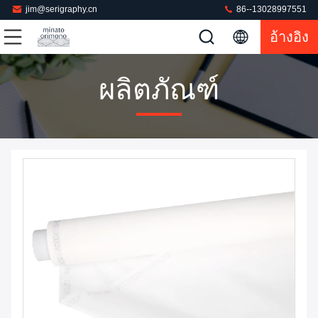
jim@serigraphy.cn
86--13028997551
อ้างอิง
ผลิตภัณฑ์