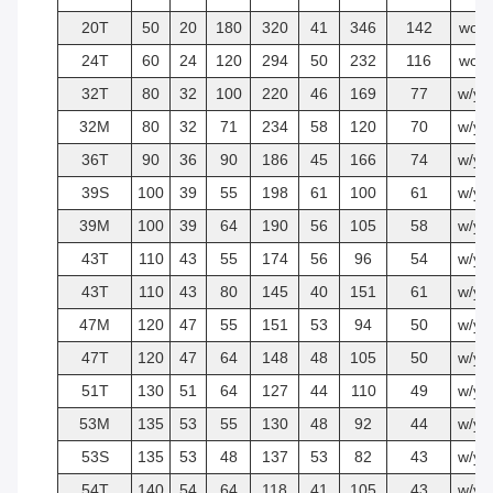
20T
50
20
180
320
41
346
142
wo
24T
60
24
120
294
50
232
116
wo
32T
80
32
100
220
46
169
77
w/y
32M
80
32
71
234
58
120
70
w/y
36T
90
36
90
186
45
166
74
w/y
39S
100
39
55
198
61
100
61
w/y
39M
100
39
64
190
56
105
58
w/y
43T
110
43
55
174
56
96
54
w/y
43T
110
43
80
145
40
151
61
w/y
47M
120
47
55
151
53
94
50
w/y
47T
120
47
64
148
48
105
50
w/y
51T
130
51
64
127
44
110
49
w/y
53M
135
53
55
130
48
92
44
w/y
53S
135
53
48
137
53
82
43
w/y
54T
140
54
64
118
41
105
43
w/y