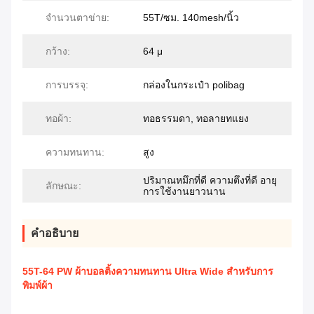
จำนวนตาข่าย:
55T/ซม. 140mesh/นิ้ว
กว้าง:
64 μ
การบรรจุ:
กล่องในกระเป๋า polibag
ทอผ้า:
ทอธรรมดา, ทอลายทแยง
ความทนทาน:
สูง
ปริมาณหมึกที่ดี ความตึงที่ดี อายุ
ลักษณะ:
การใช้งานยาวนาน
คําอธิบาย
55T-64 PW ผ้าบอลติ้งความทนทาน Ultra Wide สําหรับการ
พิมพ์ผ้า