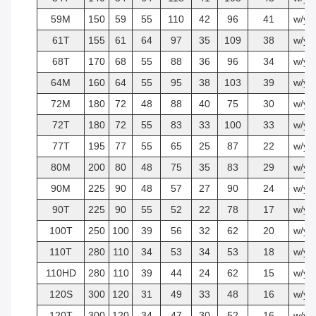
59M
150
59
55
110
42
96
41
w/y
61T
155
61
64
97
35
109
38
w/y
68T
170
68
55
88
36
96
34
w/y
64M
160
64
55
95
38
103
39
w/y
72M
180
72
48
88
40
75
30
w/y
72T
180
72
55
83
33
100
33
w/y
77T
195
77
55
65
25
87
22
w/y
80M
200
80
48
75
35
83
29
w/y
90M
225
90
48
57
27
90
24
w/y
90T
225
90
55
52
22
78
17
w/y
100T
250
100
39
56
32
62
20
w/y
110T
280
110
34
53
34
53
18
w/y
110HD
280
110
39
44
24
62
15
w/y
120S
300
120
31
49
33
48
16
w/y
120T
300
120
34
47
30
52
16
w/y