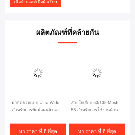
เนื้อผ้าบอลท์เนื้อผ้าเรียบ
ผลิตภัณฑ์ที่คล้ายกัน
th
ผ้าปัดลวดแบบ Ultra Wide
สายใยเรียบ 53/135 Mesh -
43
น
สําหรับการพิมพ์แผ่นผ้าและ
55 สําหรับการใช้งานด้าน
เร
เครื่องแต่งกาย
การพิมพ์ผ้า
Cl
หา ราคา ที่ ดี ที่สุด
หา ราคา ที่ ดี ที่สุด