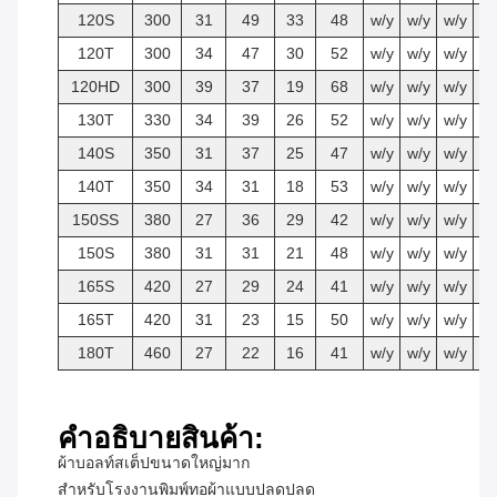
120S
300
31
49
33
48
w/y
w/y
w/y
w
120T
300
34
47
30
52
w/y
w/y
w/y
w
120HD
300
39
37
19
68
w/y
w/y
w/y
w
130T
330
34
39
26
52
w/y
w/y
w/y
w
140S
350
31
37
25
47
w/y
w/y
w/y
w
140T
350
34
31
18
53
w/y
w/y
w/y
w
150SS
380
27
36
29
42
w/y
w/y
w/y
w
150S
380
31
31
21
48
w/y
w/y
w/y
w
165S
420
27
29
24
41
w/y
w/y
w/y
w
165T
420
31
23
15
50
w/y
w/y
w/y
w
180T
460
27
22
16
41
w/y
w/y
w/y
w
คําอธิบายสินค้า:
ผ้าบอลท์สเต็ปขนาดใหญ่มาก
สําหรับโรงงานพิมพ์ทอผ้าแบบปลดปลด