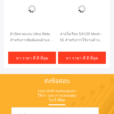
th
ผ้าปัดลวดแบบ Ultra Wide
สายใยเรียบ 53/135 Mesh -
43
น
สําหรับการพิมพ์แผ่นผ้าและ
55 สําหรับการใช้งานด้าน
เร
เครื่องแต่งกาย
การพิมพ์ผ้า
Cl
หา ราคา ที่ ดี ที่สุด
หา ราคา ที่ ดี ที่สุด
ส่งข้อสอบ
กรุณาส่งคําขอของคุณมา
ให้เรา และเราจะตอบคุณ
ในเร็วที่สุด