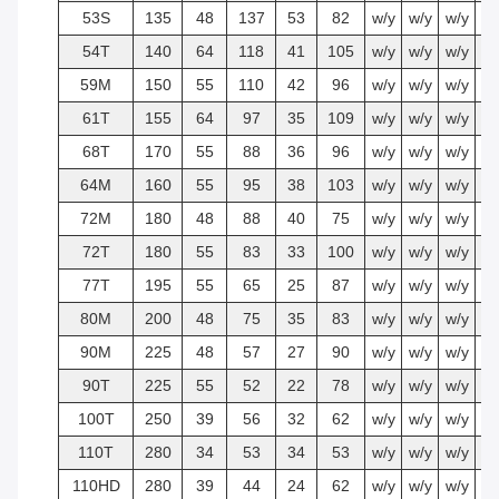
53S
135
48
137
53
82
w/y
w/y
w/y
w
54T
140
64
118
41
105
w/y
w/y
w/y
w
59M
150
55
110
42
96
w/y
w/y
w/y
w
61T
155
64
97
35
109
w/y
w/y
w/y
w
68T
170
55
88
36
96
w/y
w/y
w/y
w
64M
160
55
95
38
103
w/y
w/y
w/y
w
72M
180
48
88
40
75
w/y
w/y
w/y
w
72T
180
55
83
33
100
w/y
w/y
w/y
w
77T
195
55
65
25
87
w/y
w/y
w/y
w
80M
200
48
75
35
83
w/y
w/y
w/y
w
90M
225
48
57
27
90
w/y
w/y
w/y
w
90T
225
55
52
22
78
w/y
w/y
w/y
w
100T
250
39
56
32
62
w/y
w/y
w/y
w
110T
280
34
53
34
53
w/y
w/y
w/y
w
110HD
280
39
44
24
62
w/y
w/y
w/y
w