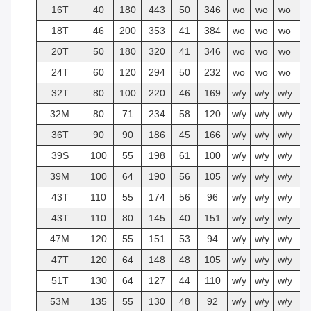
16T
40
180
443
50
346
wo
wo
wo
18T
46
200
353
41
384
wo
wo
wo
20T
50
180
320
41
346
wo
wo
wo
24T
60
120
294
50
232
wo
wo
wo
32T
80
100
220
46
169
w/y
w/y
w/y
w
32M
80
71
234
58
120
w/y
w/y
w/y
w
36T
90
90
186
45
166
w/y
w/y
w/y
w
39S
100
55
198
61
100
w/y
w/y
w/y
w
39M
100
64
190
56
105
w/y
w/y
w/y
w
43T
110
55
174
56
96
w/y
w/y
w/y
w
43T
110
80
145
40
151
w/y
w/y
w/y
w
47M
120
55
151
53
94
w/y
w/y
w/y
w
47T
120
64
148
48
105
w/y
w/y
w/y
w
51T
130
64
127
44
110
w/y
w/y
w/y
w
53M
135
55
130
48
92
w/y
w/y
w/y
w