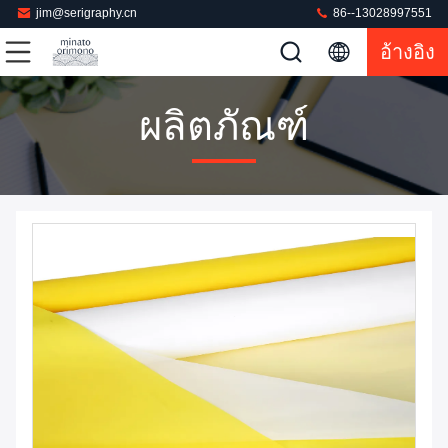
jim@serigraphy.cn
86--13028997551
อ้างอิง
ผลิตภัณฑ์