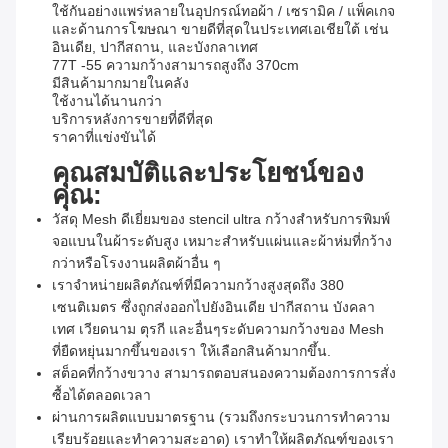
ใช้กันอย่างแพร่หลายในอุปกรณ์ทอผ้า / เซรามิค / แพ็คเกจ
และด้านการโฆษณา ขายดีที่สุดในประเทศเอเชียใต้ เช่น
อินเดีย, ปากีสถาน, และบังกลาเทศ
77T -55 ความกว้างสามารถสูงถึง 370cm
มีสินค้ามากมายในคลัง
ใช้งานได้นานกว่า
บริการหลังการขายที่ดีที่สุด
ราคาที่แข่งขันได้
คุณสมบัติและประโยชน์ของ
คุณ:
วัสดุ Mesh ดีเยี่ยมของ stencil ultra กว้างสําหรับการพิมพ์
จอแบนในผ้าระดับสูง เหมาะสําหรับแผ่นและผ้าห่มที่กว้าง
กว่าหรือโรงงานผลิตผ้าอื่น ๆ
เราจําหน่ายผลิตภัณฑ์ที่มีความกว้างสูงสุดถึง 380
เซนติเมตร ซึ่งถูกส่งออกไปยังอินเดีย ปากีสถาน บังคลา
เทศ เวียดนาม ตุรกี และอื่นๆระดับความกว้างของ Mesh
ที่ยืดหยุ่นมากขึ้นของเรา ให้เลือกสินค้ามากขึ้น.
สต็อคที่กว้างขวาง สามารถตอบสนองความต้องการการสั่ง
ซื้อได้ตลอดเวลา
ผ่านการผลิตแบบมาตรฐาน (รวมถึงกระบวนการทําความ
เรียบร้อยและทําความสะอาด) เราทําให้ผลิตภัณฑ์ของเรา