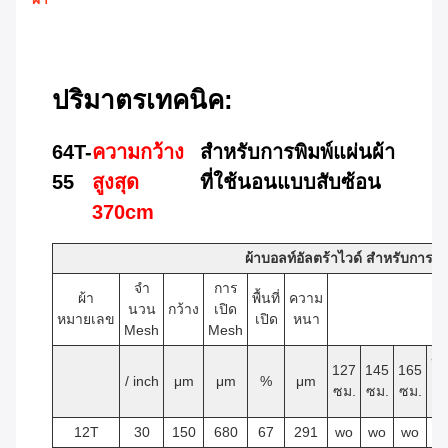
ปริมาตรเทคนิค:
64T-
ความกว้าง
สําหรับการพิมพ์แผ่นผ้า
55
สูงสุด
ที่ใช้นอนแบบสับซ้อน
370cm
ผ้าบอลท์อัลตร้าไวด์ สําหรับการพิ
จํา
การ
ผ้า
พื้นที่
ความ
นวน
กว้าง
เปิด
หมายเลข
เปิด
หนา
Mesh
Mesh
ข
127
145
165
/ inch
μm
μm
%
μm
1
ซม.
ซม.
ซม.
ซ
12T
30
150
680
67
291
wo
wo
wo